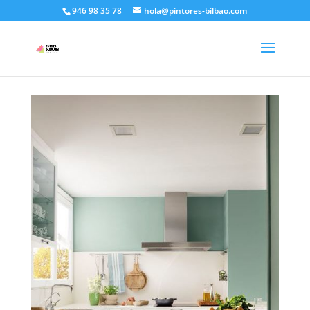
946 98 35 78
hola@pintores-bilbao.com