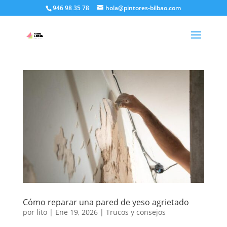
946 98 35 78
hola@pintores-bilbao.com
Cómo reparar una pared de yeso agrietado
por
lito
|
Ene 19, 2026
|
Trucos y consejos