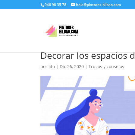
946 98 35 78
hola@pintores-bilbao.com
Decorar los espacios d
por
lito
|
Dic 26, 2020
|
Trucos y consejos