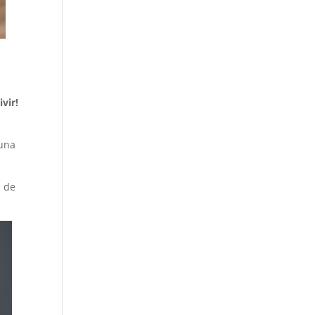
vir!
 una
a de