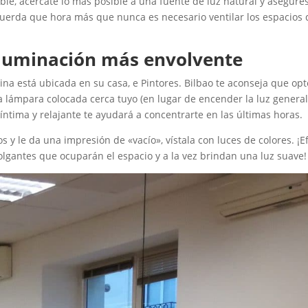
osible, acércate lo más posible a una fuente de luz natural y asegúre
cuerda que hora más que nunca es necesario ventilar los espacios 
 iluminación más envolvente
ficina está ubicada en su casa, e Pintores. Bilbao te aconseja que op
 lámpara colocada cerca tuyo (en lugar de encender la luz genera
 íntima y relajante te ayudará a concentrarte en las últimas horas.
tos y le da una impresión de «vacío», vístala con luces de colores. ¡E
olgantes que ocuparán el espacio y a la vez brindan una luz suave!