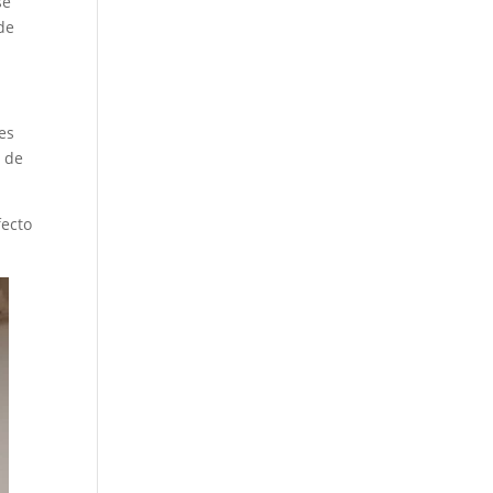
se
de
tes
l de
fecto