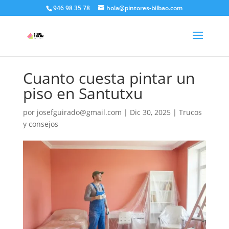
946 98 35 78
hola@pintores-bilbao.com
Cuanto cuesta pintar un
piso en Santutxu
por
josefguirado@gmail.com
|
Dic 30, 2025
|
Trucos
y consejos